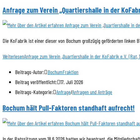
Anfrage zum Verein „Quartiershalle in der KoFabri
Die KoFabrik ist einer dieser von Bochum großzügig geförderten linken Bi
Weiterlesen
Anfrage zum Verein „Quartiershalle in der KoFabrik e.V. (Rat, 
Beitrags-Autor:
BochumFraktion
Beitrag veröffentlicht:
17. Juli 2026
Beitrags-Kategorie:
Anfrage
/
Anfragen und Anträge
Bochum hält Pull-Faktoren standhaft aufrecht!
In der Ratssitzung vom 18.6.2026 hatten wir beantragt, die Mitgliedschaf