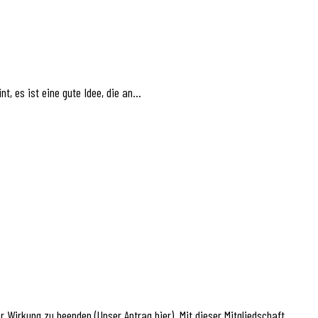
t, es ist eine gute Idee, die an…
r Wirkung zu beenden (Unser Antrag hier). Mit dieser Mitgliedschaft