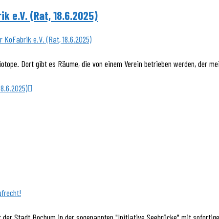
k e.V. (Rat, 18.6.2025)
otope. Dort gibt es Räume, die von einem Verein betrieben werden, der mein
18.6.2025)
t der Stadt Bochum in der sogenannten "Initiative Seebrücke" mit sofortige